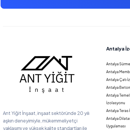
Antalya İ
Antalya Sürme
Antalya Memb
Antalya Çatı 
Antalya Beto
Antalya Teme
İzolasyonu
Antalya Teras
Ant Yiğit İnşaat, inşaat sektöründe 20 yılı
Antalya Dilat
aşkın deneyimiyle, mükemmeliyetçi
Uygulaması
yaklaşımı ve yüksek kalite standartları ile