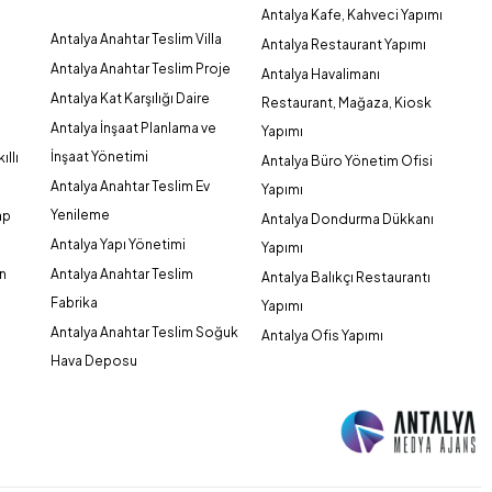
Antalya Kafe, Kahveci Yapımı
Antalya Anahtar Teslim Villa
Antalya Restaurant Yapımı
Antalya Anahtar Teslim Proje
Antalya Havalimanı
Antalya Kat Karşılığı Daire
Restaurant, Mağaza, Kiosk
Antalya İnşaat Planlama ve
Yapımı
İnşaat Yönetimi
ıllı
Antalya Büro Yönetim Ofisi
Antalya Anahtar Teslim Ev
Yapımı
Yenileme
ap
Antalya Dondurma Dükkanı
Antalya Yapı Yönetimi
Yapımı
an
Antalya Anahtar Teslim
Antalya Balıkçı Restaurantı
Fabrika
Yapımı
Antalya Anahtar Teslim Soğuk
Antalya Ofis Yapımı
Hava Deposu