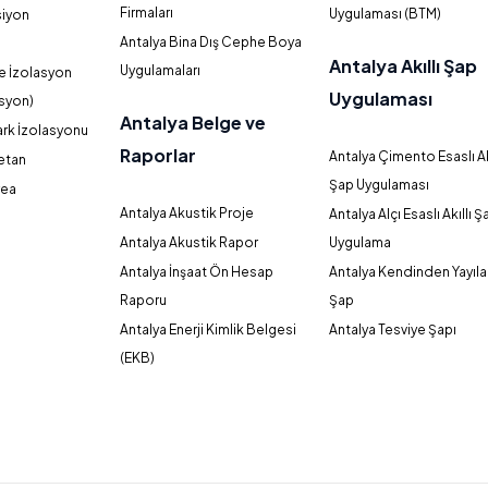
Firmaları
Uygulaması (BTM)
siyon
Antalya Bina Dış Cephe Boya
Antalya Akıllı Şap
Uygulamaları
ne İzolasyon
Uygulaması
asyon)
Antalya Belge ve
rk İzolasyonu
Raporlar
Antalya Çimento Esaslı Ak
retan
Şap Uygulaması
rea
Antalya Akustik Proje
Antalya Alçı Esaslı Akıllı Ş
m
Antalya Akustik Rapor
Uygulama
Antalya İnşaat Ön Hesap
Antalya Kendinden Yayıl
Raporu
Şap
Antalya Enerji Kimlik Belgesi
Antalya Tesviye Şapı
(EKB)