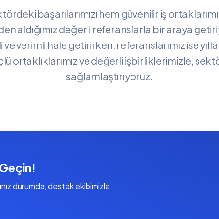
ektördeki başarılarımızı hem güvenilir iş ortakla
 aldığımız değerli referanslarla bir araya getiriy
i ve verimli hale getirirken, referanslarımız ise yıl
Güçlü ortaklıklarımız ve değerli işbirliklerimizle,
sağlamlaştırıyoruz.
 Geçin!
ığınız durumda, destek ekibimizle