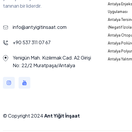
Antalya Enjek
tanınan bir liderdir.
Uygulaması
Antalya Tersi
info@antyigitinsaat.com
(Negatif İzol
Antalya Otopa
+90 537 311 07 67
Antalya Poliü
Antalya Polyu
Yenigün Mah. Kızılırmak Cad. A2 Girişi
Antalya Yalıtı
No: 22/2 Muratpaşa/Antalya
© Copyright 2024
Ant Yiğit İnşaat