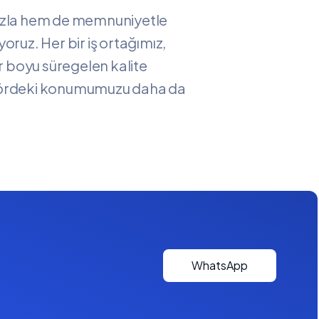
rımızla hem de memnuniyetle
oruz. Her bir iş ortağımız,
lar boyu süregelen kalite
 sektördeki konumumuzu daha da
WhatsApp