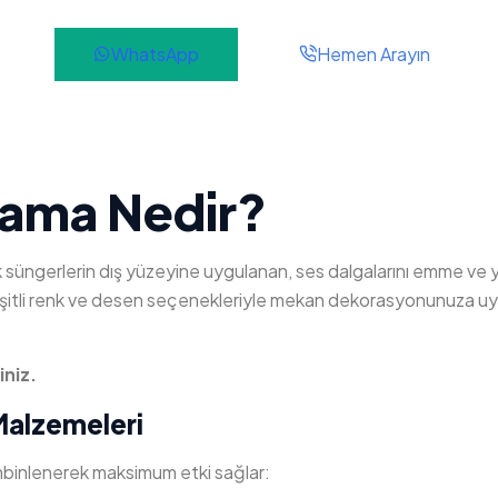
WhatsApp
Hemen Arayın
lama Nedir?
k süngerlerin dış yüzeyine uygulanan, ses dalgalarını emme ve y
 çeşitli renk ve desen seçenekleriyle mekan dekorasyonunuza u
iniz.
Malzemeleri
ombinlenerek maksimum etki sağlar: