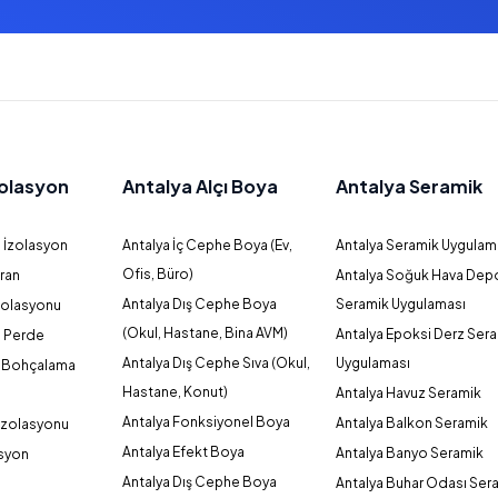
zolasyon
Antalya Alçı Boya
Antalya Seramik
 İzolasyon
Antalya İç Cephe Boya (Ev,
Antalya Seramik Uygulam
Ofis, Büro)
ran
Antalya Soğuk Hava Dep
Antalya Dış Cephe Boya
Seramik Uygulaması
İzolasyonu
(Okul, Hastane, Bina AVM)
Antalya Epoksi Derz Ser
n Perde
Antalya Dış Cephe Sıva (Okul,
Uygulaması
l Bohçalama
Hastane, Konut)
Antalya Havuz Seramik
Antalya Fonksiyonel Boya
Antalya Balkon Seramik
 İzolasyonu
Antalya Efekt Boya
Antalya Banyo Seramik
asyon
Antalya Dış Cephe Boya
Antalya Buhar Odası Ser