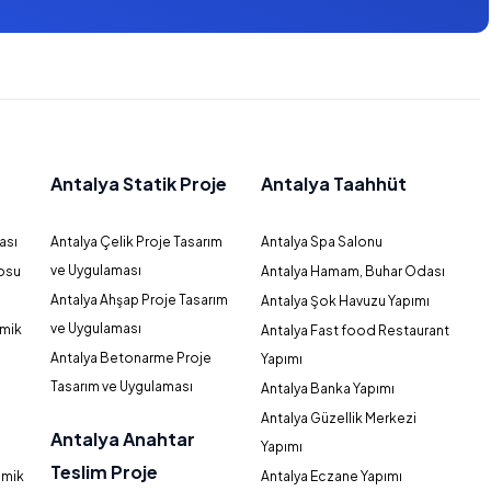
Antalya Statik Proje
Antalya Taahhüt
ası
Antalya Çelik Proje Tasarım
Antalya Spa Salonu
ve Uygulaması
osu
Antalya Hamam, Buhar Odası
Antalya Ahşap Proje Tasarım
Antalya Şok Havuzu Yapımı
ve Uygulaması
amik
Antalya Fast food Restaurant
Antalya Betonarme Proje
Yapımı
Tasarım ve Uygulaması
Antalya Banka Yapımı
Antalya Güzellik Merkezi
Antalya Anahtar
Yapımı
Teslim Proje
amik
Antalya Eczane Yapımı