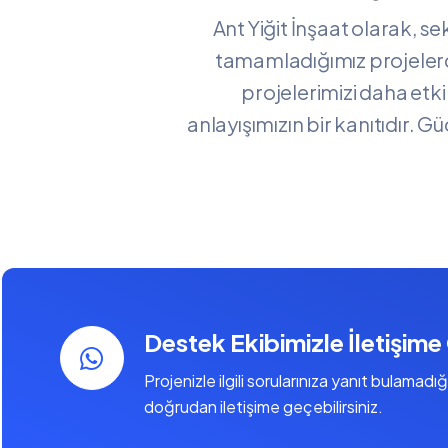
Ant Yiğit İnşaat olarak, s
tamamladığımız projelerden
projelerimizi daha etkil
anlayışımızın bir kanıtıdır. 
Destek Ekibimizle İletişime
Projenizle ilgili sorularınıza yanıt bulamad
doğrudan iletişime geçebilirsiniz.