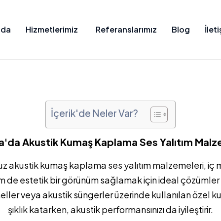
zda
Hizmetlerimiz
Referanslarımız
Blog
İlet
İçerik'de Neler Var?
a'da Akustik Kumaş Kaplama Ses Yalıtım Malz
 akustik kumaş kaplama ses yalıtım malzemeleri, iç 
hem de estetik bir görünüm sağlamak için ideal çözümler
ller veya akustik süngerler üzerinde kullanılan özel 
şıklık katarken, akustik performansınızı da iyileştirir.